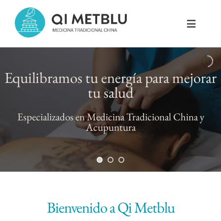
Saltar
al
Toggle
contenido
Navigat
Quiénes somos
Equilibramos tu energía para mejorar
tu salud
Medicina Tradicional China
Especializados en Medicina Tradicional China y
Tratamientos
Acupuntura
Otros Servicios
Blog
Bienvenido a Qi Metblu
Contacto