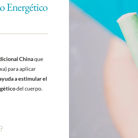
io Energético
dicional China
que
xa) para aplicar
ayuda a estimular el
rgético
del cuerpo.
n?